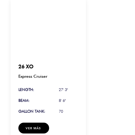
26 XO
Express Cruiser
LENGTH:
27' 3"
BEAM:
8' 6"
GALLON TANK:
70
VER MÁS