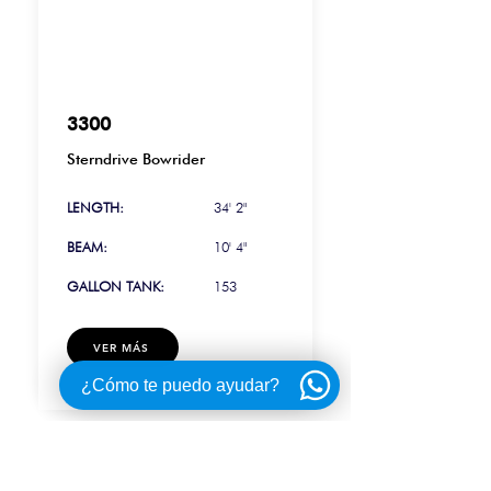
3300
Sterndrive Bowrider
LENGTH:
34' 2"
BEAM:
10' 4"
GALLON TANK:
153
VER MÁS
¿Cómo te puedo ayudar?