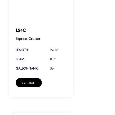
LS4C
Express Cruiser
LENGTH:
24' 5"
BEAM:
8' 6"
GALLON TANK:
56
VER MÁS