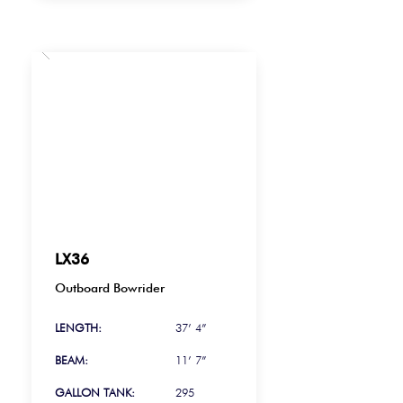
LX36
Outboard Bowrider
LENGTH:
37’ 4”
BEAM:
11’ 7”
GALLON TANK:
295