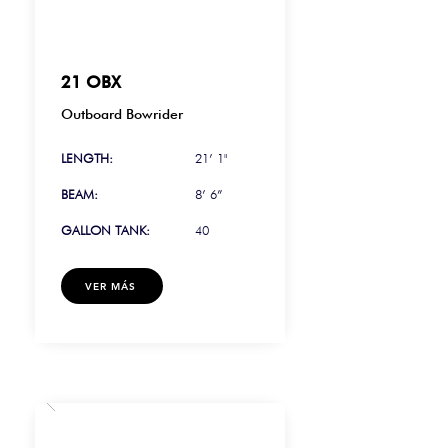
21 OBX
Outboard Bowrider
LENGTH:
21’ 1"
BEAM:
8’ 6”
GALLON TANK:
40
VER MÁS