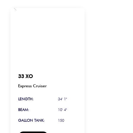
33 XO
Express Cruiser
LENGTH:
34' 1"
BEAM:
10' 4"
GALLON TANK:
150