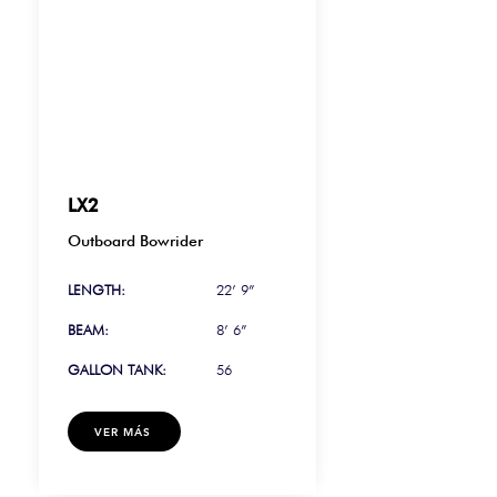
LX2
Outboard Bowrider
LENGTH:
22’ 9”
BEAM:
8’ 6”
GALLON TANK:
56
VER MÁS