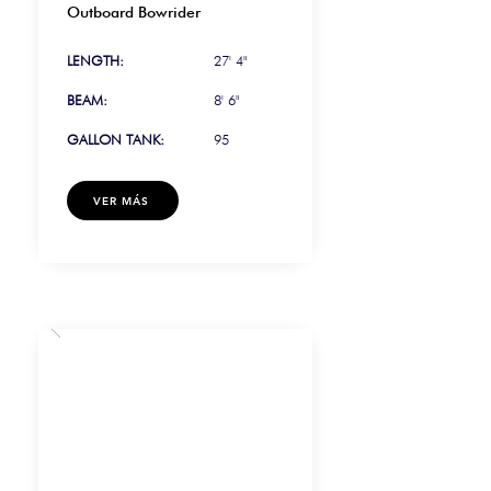
Outboard Bowrider
LENGTH:
27' 4"
BEAM:
8' 6"
GALLON TANK:
95
VER MÁS