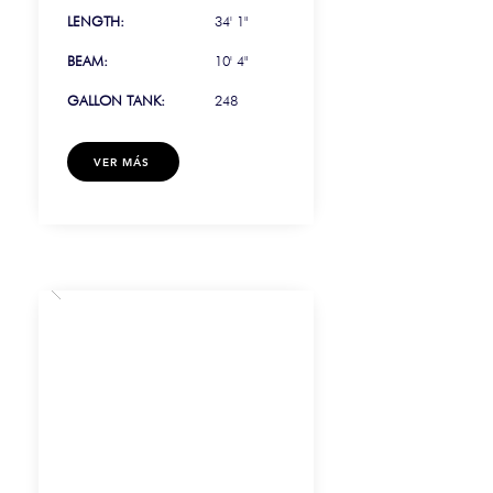
LENGTH:
34' 1"
BEAM:
10' 4"
GALLON TANK:
248
VER MÁS