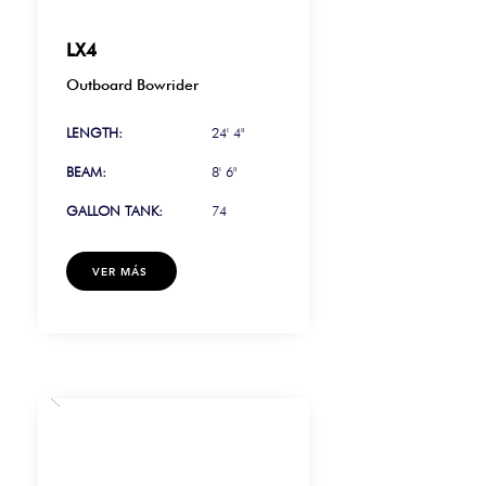
LX4
Outboard Bowrider
LENGTH:
24' 4"
BEAM:
8' 6"
GALLON TANK:
74
VER MÁS