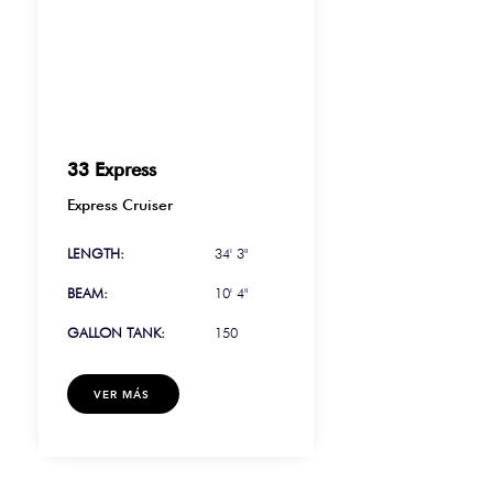
33 Express
Express Cruiser
LENGTH:
34' 3"
BEAM:
10' 4"
GALLON TANK:
150
VER MÁS