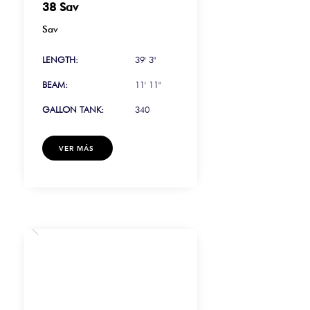
38 Sav
Sav
LENGTH:
39' 3"
BEAM:
11' 11"
GALLON TANK:
340
VER MÁS