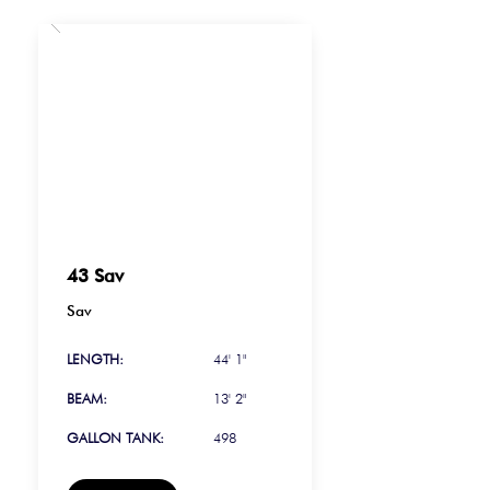
43 Sav
Sav
LENGTH:
44' 1"
BEAM:
13' 2"
GALLON TANK:
498