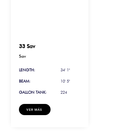
33 Sav
Sav
LENGTH:
34' 1"
BEAM:
10' 5"
GALLON TANK:
224
VER MÁS