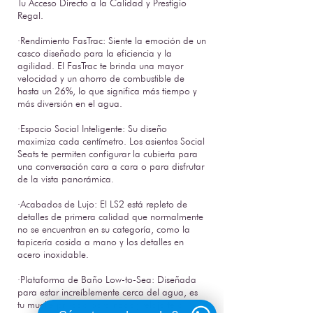
Tu Acceso Directo a la Calidad y Prestigio
Regal.
·Rendimiento FasTrac: Siente la emoción de un
casco diseñado para la eficiencia y la
agilidad. El FasTrac te brinda una mayor
velocidad y un ahorro de combustible de
hasta un 26%, lo que significa más tiempo y
más diversión en el agua.
·Espacio Social Inteligente: Su diseño
maximiza cada centímetro. Los asientos Social
Seats te permiten configurar la cubierta para
una conversación cara a cara o para disfrutar
de la vista panorámica.
·Acabados de Lujo: El LS2 está repleto de
detalles de primera calidad que normalmente
no se encuentran en su categoría, como la
tapicería cosida a mano y los detalles en
acero inoxidable.
·Plataforma de Baño Low-to-Sea: Diseñada
para estar increíblemente cerca del agua, es
tu muelle privado para nadar, relajarte o