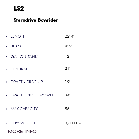
LS2
Sterndrive Bowrider
LENGTH
22' 4"
BEAM
8' 6"
12
GALLON TANK
21°
DEADRISE
DRAFT - DRIVE UP
19"
DRAFT - DRIVE DROWN
34"
MAX CAPACITY
56
DrRY WEIGHT
3,800 Lbs
MORE INFO