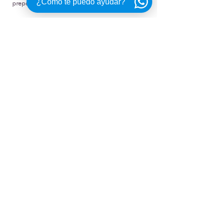
¿Cómo te puedo ayudar?
prepararte para una sesión de esquí acuático.
¿Listo para dar el primer paso hacia tu Regal
LS2?
Solicita una cotización y comienza tu aventura
náutica hoy.
ME INTERESA
CONTÁCTANOS
Torre La Europe
a Piso 2 Int 203
Boulevard Kukulkán Km. 12.6
Zona Hotelera, Cancún, Q. Roo.