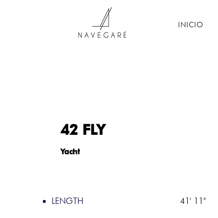
INICIO
42 FLY
Yacht
LENGTH
41' 11"