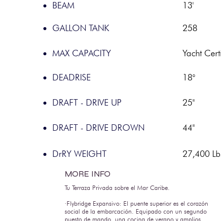
BEAM
13'
GALLON TANK
258
MAX CAPACITY
Yacht Cert
DEADRISE
18°
DRAFT - DRIVE UP
25"
DRAFT - DRIVE DROWN
44"
DrRY WEIGHT
27,400 Lb
MORE INFO
Tu Terraza Privada sobre el Mar Caribe.
·Flybridge Expansivo: El puente superior es el corazón
social de la embarcación. Equipado con un segundo
puesto de mando, una cocina de verano y amplios