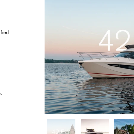
ified
s