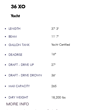
36 XO
Yacht
LENGTH
37' 3"
BEAM
11' 7"
Yacht Certified
GALLON TANK
16º
DEADRISE
DRAFT - DRIVE UP
27"
DRAFT - DRIVE DROWN
36"
MAX CAPACITY
265
DrRY WEIGHT
18,200 lbs
MORE INFO