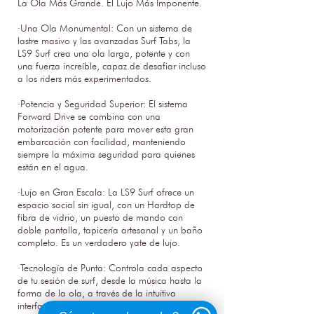
La Ola Más Grande. El Lujo Más Imponente.
·Una Ola Monumental: Con un sistema de
lastre masivo y las avanzadas Surf Tabs, la
LS9 Surf crea una ola larga, potente y con
una fuerza increíble, capaz de desafiar incluso
a los riders más experimentados.
·Potencia y Seguridad Superior: El sistema
Forward Drive se combina con una
motorización potente para mover esta gran
embarcación con facilidad, manteniendo
siempre la máxima seguridad para quienes
están en el agua.
·Lujo en Gran Escala: La LS9 Surf ofrece un
espacio social sin igual, con un Hardtop de
fibra de vidrio, un puesto de mando con
doble pantalla, tapicería artesanal y un baño
completo. Es un verdadero yate de lujo.
·Tecnología de Punta: Controla cada aspecto
de tu sesión de surf, desde la música hasta la
forma de la ola, a través de la intuitiva
interfaz de pantalla táctil. Guarda los perfiles