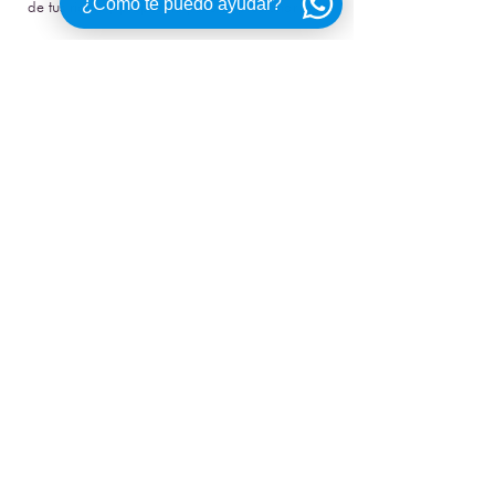
¿Cómo te puedo ayudar?
de tus riders y prepárate para impresionar.
¿Listo para dar el primer paso hacia tu Regal
LS9 Surf?
Pide una cotización y prepárate para una
experiencia de surf legendaria.
ME INTERESA
CONTÁCTANOS
Torre La Europe
a Piso 2 Int 203
Boulevard Kukulkán Km. 12.6
Zona Hotelera, Cancún, Q. Roo.