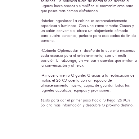
solitarias. La potencia fuera de borda te da acceso a
lugares inexplorados y simplifica el mantenimiento para
que pases más tiempo disfrutando.
·Interior Ingenioso: La cabina es sorprendentemente
espaciosa y luminosa. Con una cama tamaño Queen y
un salón convertible, ofrece un alojamiento cómodo
para cuatro personas, perfecto para escapadas de fin de
semana.
·Cubierta Optimizada: El diseño de la cubierta maximiza
cada espacio para el entretenimiento, con un multi-
posición UltraLounge, un wet bar y asientos que invitan a
la conversación y al relax.
·Almacenamiento Gigante: Gracias a la reubicación del
motor, el 26 XO cuenta con un espacio de
almacenamiento masivo, capaz de guardar todos tus
juguetes acuáticos, equipos y provisiones.
¿Listo para dar el primer paso hacia tu Regal 26 XO?
Solicita más información y descubre tu próximo destino.