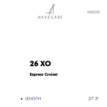
INICIO
26 XO
Express Cruiser
LENGTH
27' 3"