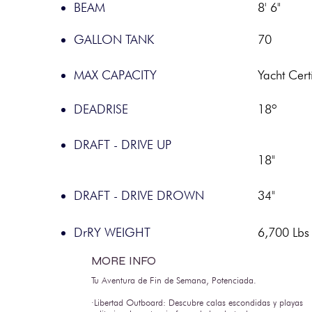
BEAM
8' 6"
GALLON TANK
70
MAX CAPACITY
Yacht Cert
DEADRISE
18º
DRAFT - DRIVE UP
18"
DRAFT - DRIVE DROWN
34"
DrRY WEIGHT
6,700 Lbs
MORE INFO
Tu Aventura de Fin de Semana, Potenciada.
·Libertad Outboard: Descubre calas escondidas y playas