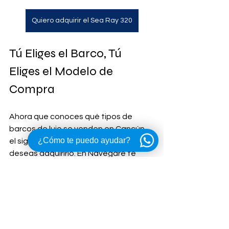
Quiero adquirir el Sea Ray 320
Tú Eliges el Barco, Tú 
Eliges el Modelo de 
Compra
Ahora que conoces qué tipos de 
barcos de lujo se venden en Cancún, 
¿Cómo te puedo ayudar?
el siguiente paso es decidir cómo 
deseas adquirirlo. En Navegaré te 
ofrecemos la máxima flexibilidad 
patrimonial:
Propiedad Total (Full 
Ownership):
 Adquiere tu 
embarcación al 100% y disfruta 