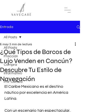
Entrada
All Posts
6 may
3 min de lectura
All Posts
¿Qué Tipos de Barcos de
Fracción
Lujo Venden en Cancún?
Compra
Descubre Tu Estilo de
Informativo
Navegación
Pre-Owned
El Caribe Mexicano es el destino 
náutico por excelencia en América 
Latina. 
Con un escenario tan espectacular, 