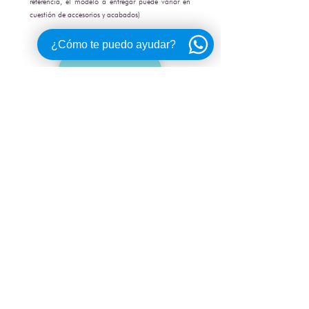
referencia, el modelo a entregar puede variar en
cuestión de accesorios y acabados)
¿Cómo te puedo ayudar?
ME INTERESA
CONTÁCTANOS
Torre La Europe
a Piso 2 Int 203
Boulevard Kukulkán Km. 12.6
Zona Hotelera, Cancún, Q. Roo.
+
52 (998) 338 31 08
ventas@navegare.mx