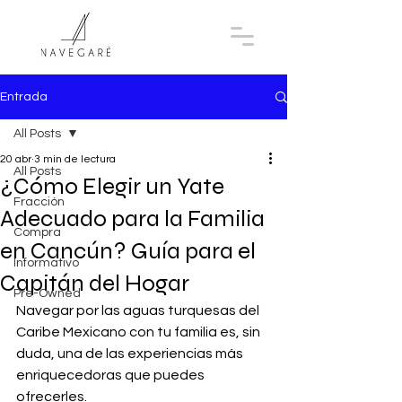
Entrada
All Posts
20 abr
3 min de lectura
All Posts
¿Cómo Elegir un Yate
Fracción
Adecuado para la Familia
Compra
en Cancún? Guía para el
Informativo
Capitán del Hogar
Pre-Owned
Navegar por las aguas turquesas del 
Caribe Mexicano con tu familia es, sin 
duda, una de las experiencias más 
enriquecedoras que puedes 
ofrecerles. 