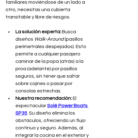
familiares moviéndose de un lado a 
otro, necesitas una cubierta 
transitable y libre de riesgos.
La solución experta:
 Busca 
diseños 
Walk-Around
 (pasillos 
perimetrales despejados). Esto 
permite a cualquier pasajero 
caminar de la popa (atrás) a la 
proa (adelante) por pasillos 
seguros, sin tener que saltar 
sobre cojines o pasar por 
consolas estrechas.
Nuestra recomendación:
 El 
espectacular 
Solé Power Boats 
SP35
. Su diseño elimina los 
obstáculos, ofreciendo un flujo 
continuo y seguro. Además, al 
integrar la cocina en el exterior y 