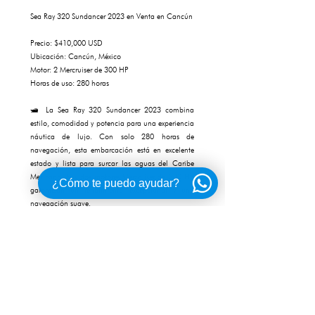
Sea Ray 320 Sundancer 2023 en Venta en Cancún
Precio: $410,000 USD
Ubicación: Cancún, México
Motor: 2 Mercruiser de 300 HP
Horas de uso: 280 horas
🛥️ La Sea Ray 320 Sundancer 2023 combina
estilo, comodidad y potencia para una experiencia
náutica de lujo. Con solo 280 horas de
navegación, esta embarcación está en excelente
estado y lista para surcar las aguas del Caribe
Mexicano. Sus dos motores Mercruiser de 300 HP
¿Cómo te puedo ayudar?
garantizan un rendimiento excepcional y una
navegación suave.
CONTÁCTANOS