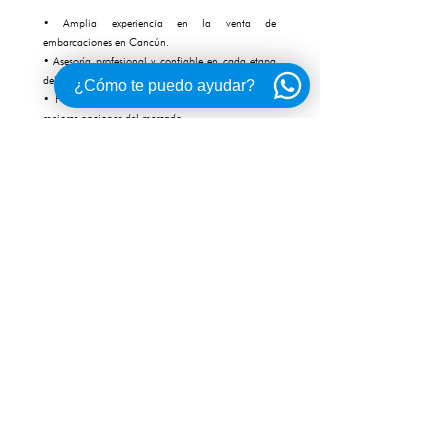
• Amplia experiencia en la venta de
embarcaciones en Cancún.
• Asesoría profesional y confiable en cada etapa
del proceso.
¿Cómo te puedo ayudar?
• Portafolio de yates y lanchas de lujo con las
mejores opciones del mercado.
Lleve su experiencia de navegación al siguiente
nivel
Si está buscando una lancha recreativa de lujo en
Cancún o desea invertir en una embarcación
confiable, la Sea Ray 290 Sundeck año 2016 es la
elección ideal. Su diseño sofisticado, rendimiento
excepcional y precio competitivo la convierten en
una oportunidad única.
Contáctenos hoy y descubra por qué somos la
mejor opción para adquirir yates y embarcaciones
de lujo en Cancún. ¡Deje que Navegaré lo guíe
hacia su próxima aventura en el mar!