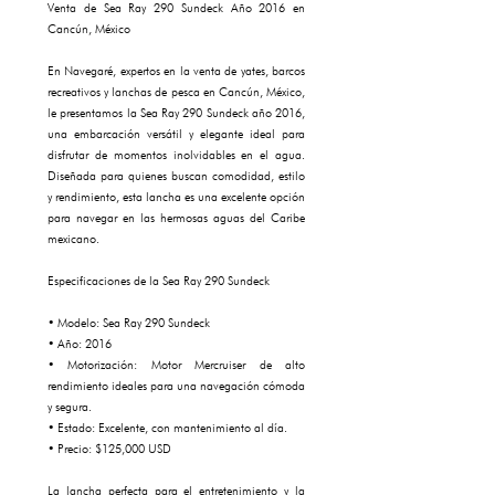
Venta de Sea Ray 290 Sundeck Año 2016 en
Cancún, México
En Navegaré, expertos en la venta de yates, barcos
recreativos y lanchas de pesca en Cancún, México,
le presentamos la Sea Ray 290 Sundeck año 2016,
una embarcación versátil y elegante ideal para
disfrutar de momentos inolvidables en el agua.
Diseñada para quienes buscan comodidad, estilo
y rendimiento, esta lancha es una excelente opción
para navegar en las hermosas aguas del Caribe
mexicano.
Especificaciones de la Sea Ray 290 Sundeck
• Modelo: Sea Ray 290 Sundeck
• Año: 2016
• Motorización: Motor Mercruiser de alto
rendimiento ideales para una navegación cómoda
y segura.
• Estado: Excelente, con mantenimiento al día.
• Precio: $125,000 USD
La lancha perfecta para el entretenimiento y la