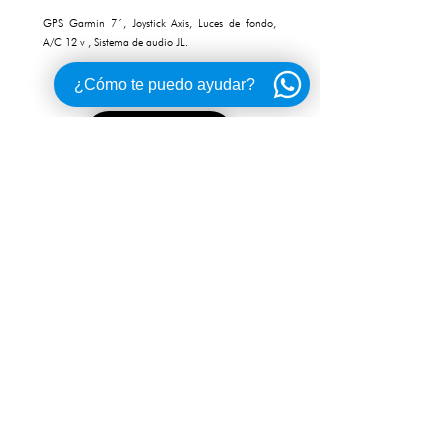
GPS Garmin 7´, Joystick Axis, Luces de fondo,
A/C 12 v , Sistema de audio JL.
¿Cómo te puedo ayudar?
CONTÁCTANOS
ME INTERESA
Torre La Europe
a Piso 2 Int 203
Boulevard Kukulkán Km. 12.6
Zona Hotelera, Cancún, Q. Roo.