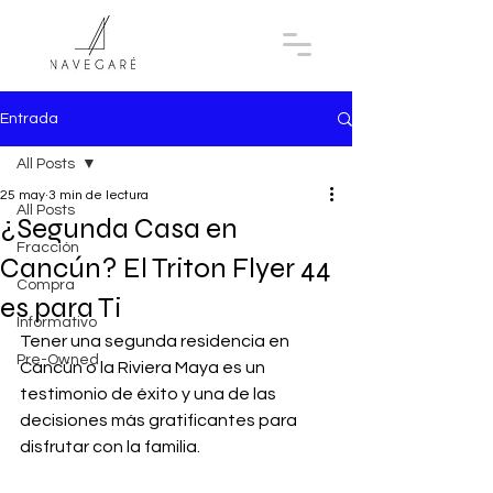
Entrada
All Posts
25 may
3 min de lectura
All Posts
¿Segunda Casa en
Fracción
Cancún? El Triton Flyer 44
Compra
es para Ti
Informativo
Tener una segunda residencia en 
Pre-Owned
Cancún o la Riviera Maya es un 
testimonio de éxito y una de las 
decisiones más gratificantes para 
disfrutar con la familia. 