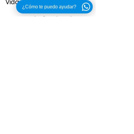
Vida
¿Cómo te puedo ayudar?
Comprar con inteligencia es el 
verdadero lujo de nuestra era. 
El 
Triton Flyer 44
 fraccionado es la 
fórmula perfecta para los 
propietarios exigentes: te otorga 
todo el estatus, la exclusividad y los 
recuerdos familiares en el mar, 
protegiendo tu capital y eliminando la 
logística.
¿Quieres ver cómo se alinea este 
programa con tu agenda de visitas a 
Cancún?
Da el siguiente paso y descubre los 
detalles de este espectacular 