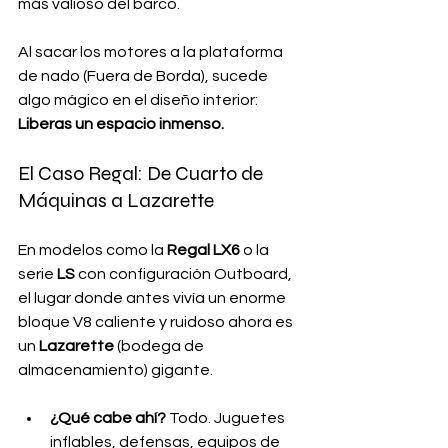
más valioso del barco.
Al sacar los motores a la plataforma 
de nado (Fuera de Borda), sucede 
algo mágico en el diseño interior: 
Liberas un espacio inmenso.
El Caso Regal: De Cuarto de 
Máquinas a Lazarette
En modelos como la 
Regal LX6
 o la 
serie 
LS
 con configuración Outboard, 
el lugar donde antes vivía un enorme 
bloque V8 caliente y ruidoso ahora es 
un 
Lazarette
 (bodega de 
almacenamiento) gigante.
¿Qué cabe ahí?
 Todo. Juguetes 
inflables, defensas, equipos de 