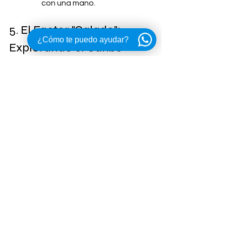
con una mano.
5. El Factor "Calado": 
¿Cómo te puedo ayudar?
Explorando el Caribe 
Mexicano
México tiene algunas de las playas 
más hermosas del mundo, pero 
muchas son de baja profundidad 
(pensemos en "El Cielo" en Cozumel, 
Punta Maroma o los bancos de arena 
en Holbox).
El problema del Dentro de 
Borda:
 Tienen un calado fijo. Si la 
transmisión baja 90 cm, eso es lo 
que baja. Si tocas fondo, dañas la 
fibra de vidrio o la transmisión y la 