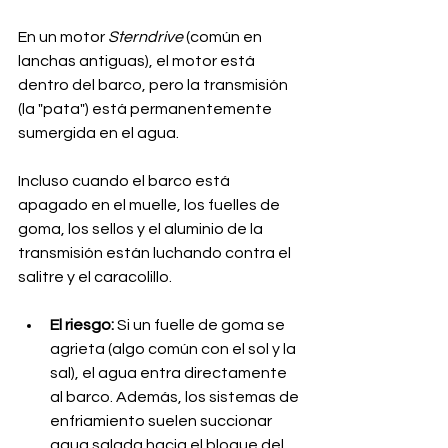
En un motor 
Sterndrive
 (común en 
lanchas antiguas), el motor está 
dentro del barco, pero la transmisión 
(la "pata") está permanentemente 
sumergida en el agua. 
Incluso cuando el barco está 
apagado en el muelle, los fuelles de 
goma, los sellos y el aluminio de la 
transmisión están luchando contra el 
salitre y el caracolillo.
El riesgo:
 Si un fuelle de goma se 
agrieta (algo común con el sol y la 
sal), el agua entra directamente 
al barco. Además, los sistemas de 
enfriamiento suelen succionar 
agua salada hacia el bloque del 