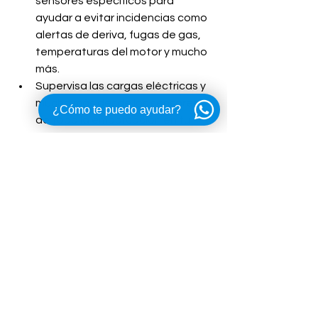
sensores específicos para 
ayudar a evitar incidencias como 
alertas de deriva, fugas de gas, 
temperaturas del motor y mucho 
más.
Supervisa las cargas eléctricas y 
mucho más desde los sensores 
¿Cómo te puedo ayudar?
de toda la embarcación en tu 
plotter o pantalla multifunción 
compatible.
TU PANEL DIGITAL
Comprueba los niveles de fluidos, 
la potencia, los niveles de carga y 
mucho más en una pantalla 
personalizada para tus 
necesidades y tu embarcación. 
Personaliza el aspecto de tu 
panel de control con nuestro 
software fácil de usar.