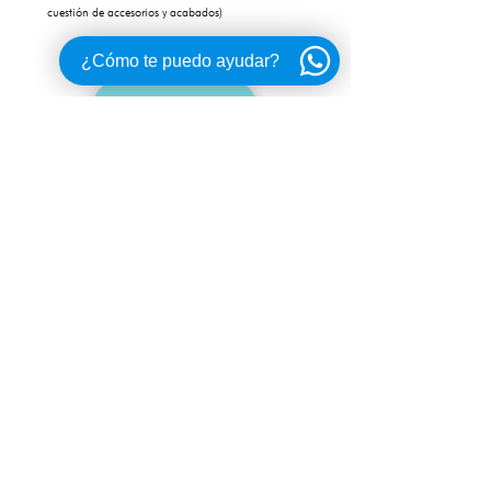
cuestión de accesorios y acabados)
¿Cómo te puedo ayudar?
ME INTERESA
CONTÁCTANOS
Torre La Europe
a Piso 2 Int 203
Boulevard Kukulkán Km. 12.6
Zona Hotelera, Cancún, Q. Roo.
+
52 (998) 338 31 08
ventas@navegare.mx