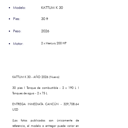
Modelo:
KATTUM K 30
Pies:
30 ft
Peso:
2026
Motor:
2 x Mercury 200 HP
KATTUM K 30 - AÑO 2026 (Nuevo)
30 pies I Tanque de combustible - 2 x 190 L I
Tanques de agua - 2 x 75 L
ENTREGA INMEDIATA CANCÚN - 329,708.64
USD
(Las fotos publicadas son únicamente de
referencia, el modelo a entregar puede variar en