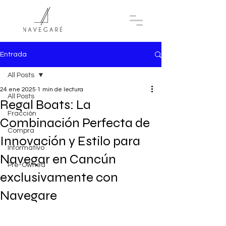
Entrada
All Posts
24 ene 2025
1 min de lectura
All Posts
Regal Boats: La
Fracción
Combinación Perfecta de
Compra
Innovación y Estilo para
Informativo
Navegar en Cancún
Pre-Owned
exclusivamente con
Navegare