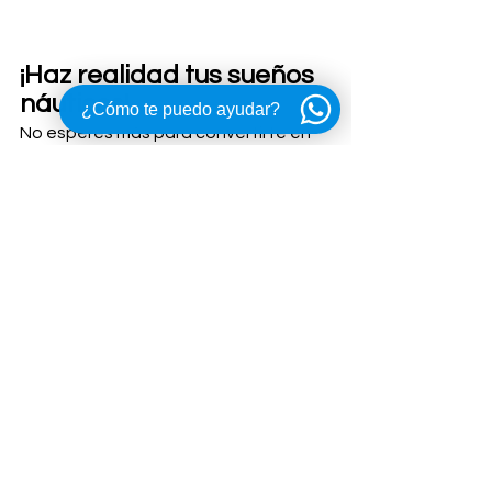
¡Haz realidad tus sueños 
náuticos!
¿Cómo te puedo ayudar?
No esperes más para convertirte en 
propietario de un yate de lujo en 
Cancún. Permítenos asesorarte y 
guiarte en la elección de tu 
embarcación ideal, y encargarnos de 
todos los trámites para que puedas 
disfrutar rápidamente de tu yate en el 
mar. Contáctanos hoy mismo y 
déjanos hacer realidad tus sueños 
náuticos en el hermoso entorno de 
Cancún. 
¡Te esperamos a bordo!