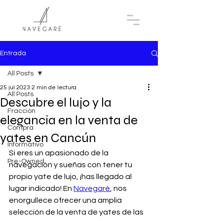
Entrada
All Posts
25 jul 2023
2 min de lectura
All Posts
Descubre el lujo y la
Fracción
elegancia en la venta de
Compra
yates en Cancún
Informativo
Si eres un apasionado de la 
Pre-Owned
navegación y sueñas con tener tu 
propio yate de lujo, ¡has llegado al 
lugar indicado! En 
Navegaré
, nos 
enorgullece ofrecer una amplia 
selección de la venta de yates de las 