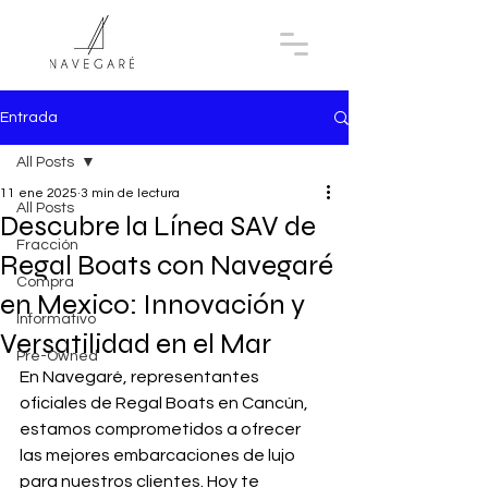
Entrada
All Posts
11 ene 2025
3 min de lectura
All Posts
Descubre la Línea SAV de
Fracción
Regal Boats con Navegaré
Compra
en Mexico: Innovación y
Informativo
Versatilidad en el Mar
Pre-Owned
En Navegaré, representantes 
oficiales de Regal Boats en Cancún, 
estamos comprometidos a ofrecer 
las mejores embarcaciones de lujo 
para nuestros clientes. Hoy te 