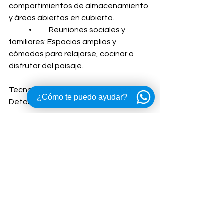
compartimientos de almacenamiento 
y áreas abiertas en cubierta.
	•	Reuniones sociales y 
familiares: Espacios amplios y 
cómodos para relajarse, cocinar o 
disfrutar del paisaje.
Tecnología e Innovación en Cada 
¿Cómo te puedo ayudar?
Detalle
Cada embarcación de la línea SAV 
incorpora tecnología de vanguardia:
	•	Joystick de control para 
maniobras precisas.
	•	Sistemas de estabilización 
que minimizan el movimiento en aguas 
agitadas.
	•	Pantallas multifuncionales 
con GPS, radar y conectividad 